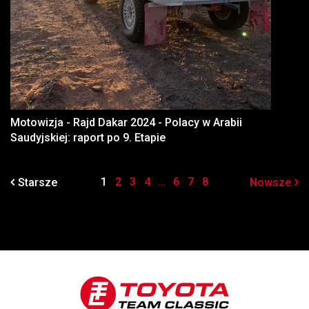
Motowizja - Rajd Dakar 2024 - Polacy w Arabii
Saudyjskiej: raport po 9. Etapie
1
2
3
4
...
6
7
8
Starsze
Nowsze